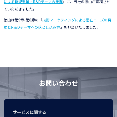
による新規事業・R&Dテーマの発掘
』に、当社の徳山が寄稿させ
ていただきました。
徳山は第9章-第8節の『
技術マーケティングによる潜在ニーズの発
掘とR＆Dテーマへの落とし込み方
』を担当いたしました。
お
問
い
合
わ
せ
サービスに関する